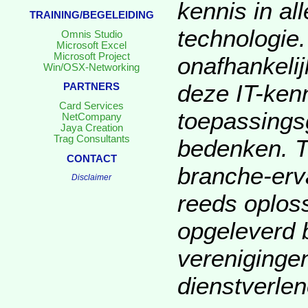
kennis in al
TRAINING/BEGELEIDING
technologie
Omnis Studio
Microsoft Excel
Microsoft Project
onafhankeli
Win/OSX-Networking
deze IT-kenni
PARTNERS
Card Services
toepassings
NetCompany
Jaya Creation
Trag Consultants
bedenken. T
CONTACT
branche-erv
Disclaimer
reeds oplos
opgeleverd b
verenigingen
dienstverlen